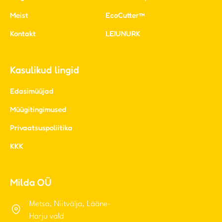
Meist
EcoCutter™
Kontakt
LEIUNURK
Kasulikud lingid
Edasimüüjad
Müügitingimused
Privaatsuspoliitika
KKK
Milda OÜ
Metsa, Niitvälja, Lääne-
Harju vald