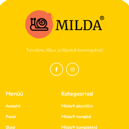
Turvaline, lõbus ja lõputult loominguline!
Menüü
Kategooriad
Avaleht
Milda® plastiliin
Pood
Milda® templid
Blogi
Milda® komplektid