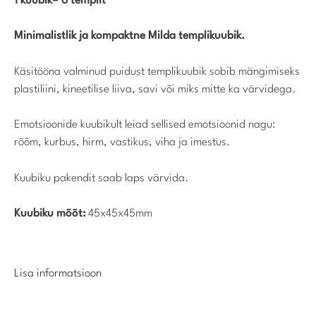
1 kuubik= 6 templit
Minimalistlik ja kompaktne Milda templikuubik.
Käsitööna valminud puidust templikuubik sobib mängimiseks
plastiliini, kineetilise liiva, savi või miks mitte ka värvidega.
Emotsioonide kuubikult leiad sellised emotsioonid nagu:
rõõm, kurbus, hirm, vastikus, viha ja imestus.
Kuubiku pakendit saab laps värvida.
Kuubiku mõõt:
45x45x45mm
Lisa informatsioon