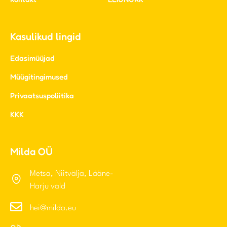
Kasulikud lingid
Edasimüüjad
Müügitingimused
Privaatsuspoliitika
KKK
Milda OÜ
Metsa, Niitvälja, Lääne-
Harju vald
hei@milda.eu