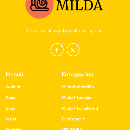
Turvaline, lõbus ja lõputult loominguline!
Menüü
Kategooriad
Avaleht
Milda® plastiliin
Pood
Milda® templid
Blogi
Milda® komplektid
Meist
EcoCutter™
Kontakt
LEIUNURK