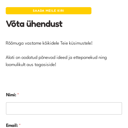
SAADA MEILE KIRI
Võta ühendust
Rõõmuga vastame kõikidele Teie küsimustele!
Alati on oodatud põnevad ideed ja ettepanekud ning
loomulikult aus tagasiside!
Nimi:
*
Email:
*