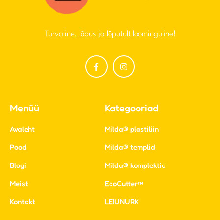
Turvaline, lõbus ja lõputult loominguline!
Menüü
Kategooriad
Avaleht
Milda® plastiliin
Pood
Milda® templid
Blogi
Milda® komplektid
Meist
EcoCutter™
Kontakt
LEIUNURK