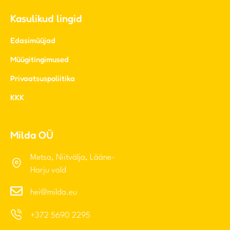
Kasulikud lingid
Edasimüüjad
Müügitingimused
Privaatsuspoliitika
KKK
Milda OÜ
Metsa, Niitvälja, Lääne-
Harju vald
hei@milda.eu
+372 5690 2295