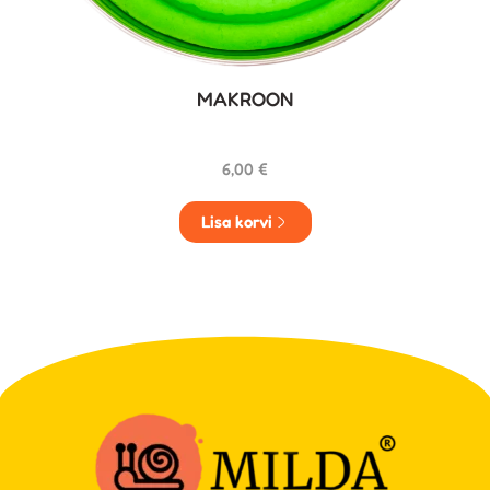
MAKROON
6,00
€
Lisa korvi