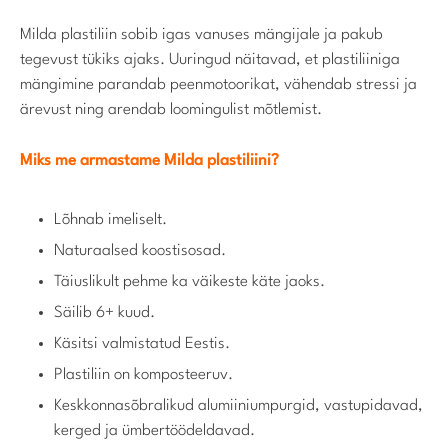
Milda plastiliin sobib igas vanuses mängijale ja pakub
tegevust tükiks ajaks. Uuringud näitavad, et plastiliiniga
mängimine parandab peenmotoorikat, vähendab stressi ja
ärevust ning arendab loomingulist mõtlemist.
Miks me armastame Milda plastiliini?
Lõhnab imeliselt.
Naturaalsed koostisosad.
Täiuslikult pehme ka väikeste käte jaoks.
Säilib 6+ kuud.
Käsitsi valmistatud Eestis.
Plastiliin on komposteeruv.
Keskkonnasõbralikud alumiiniumpurgid, vastupidavad,
kerged ja ümbertöödeldavad.