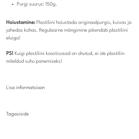
Purgi suurus: 150g.
Hoiustamine:
Plastiliini hoiustada originaalpurgis, kuivas ja
jahedas kohas. Regulaarne mängimine pikendab plastiliini
eluiga!
PS!
Kuigi plastiliini koostisosad on ohutud, ei ole plastiliin
mõeldud suhu panemiseks!
Lisa informatsioon
Tagasiside